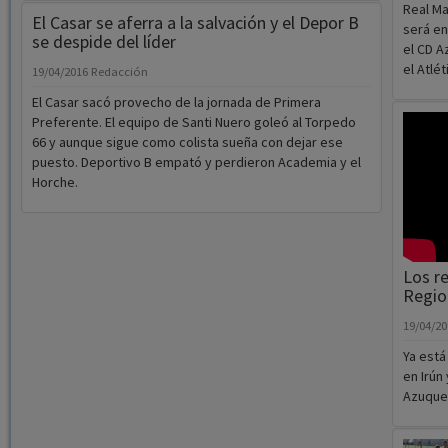
Real Ma
El Casar se aferra a la salvación y el Depor B
será en
se despide del líder
el CD A
el Atlét
19/04/2016
Redacción
El Casar sacó provecho de la jornada de Primera
Preferente. El equipo de Santi Nuero goleó al Torpedo
66 y aunque sigue como colista sueña con dejar ese
puesto. Deportivo B empató y perdieron Academia y el
Horche.
Los r
Regio
19/04/2
Ya está
en Irún
Azuque