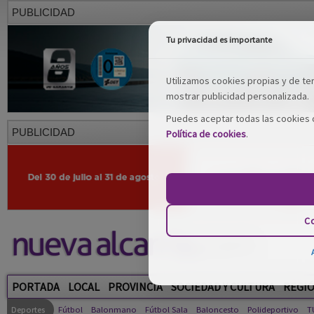
PUBLICIDAD
Tu privacidad es importante
Utilizamos cookies propias y de terc
mostrar publicidad personalizada.
Puedes aceptar todas las cookies o
PUBLICIDAD
Política de cookies
.
Co
PORTADA
LOCAL
PROVINCIA
SOCIEDAD Y CULTURA
REGI
Deportes
Fútbol
Balonmano
Fútbol Sala
Baloncesto
Polideportivo
T