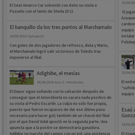
25/04/2
El Seat Amarco Car solventó con éxito su visita a
Pozuelo con el tanto de Sheila (0-1).
El juga
Azuquec
cardior
El banquillo da los tres puntos al Marchamalo
equipo 
instalar
24/04/2016
Optasport
Polidep
Con goles de dos jugadores de refresco, Bata y Mario,
el Marchamalo logró salir victorioso de Toledo tras
imponerse al filial.
Adighibe, el mesías
25/04/2
El entr
24/04/2016
Ana G. Hernández
“sufrid
El Depor sigue soñando con la salvación después de
equipo 
conseguir que el Amorebieta no sacara nada positivo de
su visita al Pedro Escartín. La culpa no solo fue propia,
Esaú a
puesto que fueron incapaces de dar ese último pase
Gonza
necesario para hacer gol; también de un chaval del filial
por el que David Vidal apostó en la segunda parte. Una
24/04/2
apuesta que a la postre se demostraría ganadora.
Adihibe se marchó del campo con un gol, una asistencia
El Azuq