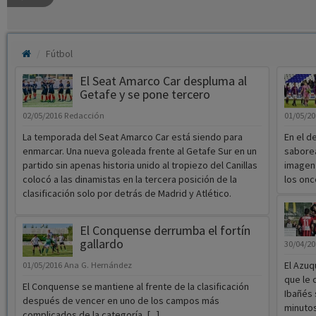
Fútbol
El Seat Amarco Car despluma al
Getafe y se pone tercero
02/05/2016
Redacción
01/05/2
La temporada del Seat Amarco Car está siendo para
En el d
enmarcar. Una nueva goleada frente al Getafe Sur en un
saborea
partido sin apenas historia unido al tropiezo del Canillas
imagen 
colocó a las dinamistas en la tercera posición de la
los once
clasificación solo por detrás de Madrid y Atlético.
El Conquense derrumba el fortín
gallardo
30/04/2
El Azuq
01/05/2016
Ana G. Hernández
que le 
El Conquense se mantiene al frente de la clasificación
Ibañés 
después de vencer en uno de los campos más
minutos
complicados de la categoría, [...]