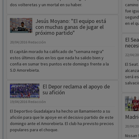
dos volteretas y un mortal en su haber.
camino 
fue igu
segund
Jesús Moyano: "El equipo está
en el q
con muchas ganas de jugar el
próximo partido"
El Sea
20/04/2016
Redacción
neces
El capitán morado ha calificado de "semana negra"
22/04/2
estos últimos días en los que nada ha salido bien y
confia en sumar tres puntos este domingo frente a la
El Seat
S.D Amorebieta.
alcanza
será es
salvaci
El Depor reclama el apoyo de
su afición
19/04/2016
Redacción
El Deportivo Guadalajara ha hecho un llamamiento a su
Madri
afición para que le apoye en el decisivo partido de este
domingo ante el Amorebieta. El club ha previsto precios
20/04/2
populares para el choque.
Nissan 