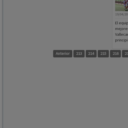
19/04/2
El equi
mejores
Valleca
principi
Anterior
213
214
215
216
2