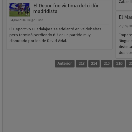
Cabanil
El Depor fue víctima del ciclón
madridista
El Ma
04/04/2016
Hugo Piña
20/09/2
El Deportivo Guadalajara se adelantó en Valdebebas
pero terminó perdiendo 6-3 en un partido muy
Empate 
disputado por los de David Vidal.
Ninguno
distint
dos con
Anterior
213
214
215
216
2