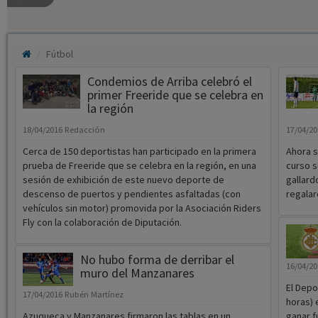
Fútbol
Condemios de Arriba celebró el
primer Freeride que se celebra en
la región
18/04/2016
Redacción
17/04/2
Cerca de 150 deportistas han participado en la primera
Ahora s
prueba de Freeride que se celebra en la región, en una
curso s
sesión de exhibición de este nuevo deporte de
gallard
descenso de puertos y pendientes asfaltadas (con
regalar
vehículos sin motor) promovida por la Asociación Riders
Fly con la colaboración de Diputación.
No hubo forma de derribar el
16/04/2
muro del Manzanares
El Depo
17/04/2016
Rubén Martínez
horas) 
Azuqueca y Manzanares firmaron las tablas en un
ganar f