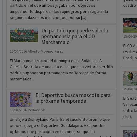
partido en el que ambos jugaban por objetivos
cuadro 
ampliamente dispares –los rojinegros por asegurar la
segunda plaza; los manchegos, por su [...]
Un partido que puede valer la
permanencia para el CD
15/04/2
Marchamalo
El CD A
15/04/2016
Alberto Moreno Pérez
recibe 
Pradillo
El Marchamalo recibe el domingo en La Solana a LA
Gineta. Se trata de una cita en la que una victoria verdilla
podría suponer su permanencia en Tercera de forma
matemática.
15/04/2
El Deportivo busca mascota para
El Seat
la próxima temporada
Valleca
15/04/2016
Redacción
entre l
club.
Un viaje a DisneyLand París. Es el suculento premio que
pone en juego el Deportivo Guadalajara. A él pueden
optar los que participen en el concurso que ha