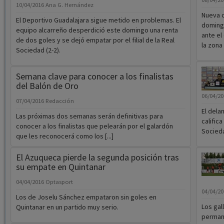
10/04/2016
Ana G. Hernández
Nueva c
El Deportivo Guadalajara sigue metido en problemas. El
domingo
equipo alcarreño desperdició este domingo una renta
ante el
de dos goles y se dejó empatar por el filial de la Real
la zona 
Sociedad (2-2).
Semana clave para conocer a los finalistas
del Balón de Oro
06/04/2
07/04/2016
Redacción
El dela
Las próximas dos semanas serán definitivas para
califica
conocer a los finalistas que pelearán por el galardón
Socieda
que les reconocerá como los [...]
El Azuqueca pierde la segunda posición tras
su empate en Quintanar
04/04/2016
Optasport
04/04/2
Los de Joselu Sánchez empataron sin goles en
Los gal
Quintanar en un partido muy serio.
permane