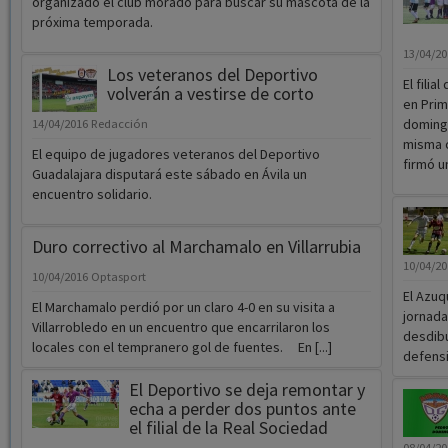
organizado el club morado para buscar su mascota de la
próxima temporada.
13/04/2
Los veteranos del Deportivo
El filia
volverán a vestirse de corto
en Prim
domingo
14/04/2016
Redacción
misma c
El equipo de jugadores veteranos del Deportivo
firmó u
Guadalajara disputará este sábado en Ávila un
encuentro solidario.
Duro correctivo al Marchamalo en Villarrubia
10/04/2
10/04/2016
Optasport
El Azuq
El Marchamalo perdió por un claro 4-0 en su visita a
jornada
Villarrobledo en un encuentro que encarrilaron los
desdibu
locales con el tempranero gol de fuentes. En [...]
defensi
El Deportivo se deja remontar y
echa a perder dos puntos ante
el filial de la Real Sociedad
08/04/2