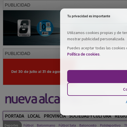
PUBLICIDAD
Tu privacidad es importante
Utilizamos cookies propias y de terc
mostrar publicidad personalizada.
Puedes aceptar todas las cookies o
PUBLICIDAD
Política de cookies
.
Co
PORTADA
LOCAL
PROVINCIA
SOCIEDAD Y CULTURA
REGI
Deportes
Fútbol
Balonmano
Fútbol Sala
Baloncesto
Polideportivo
T