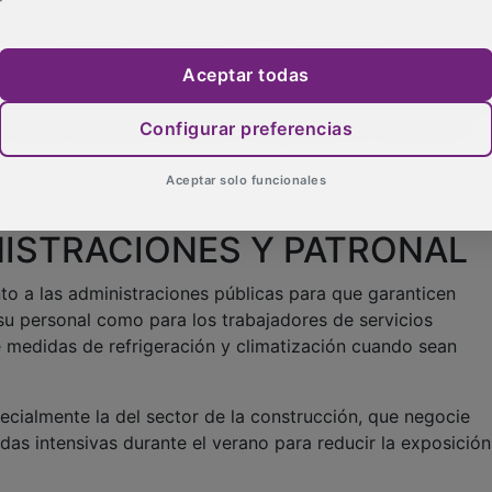
que la Fiscalía pueda actuar de oficio en este tipo de sinies
nte a empresas reincidentes en incumplimientos de la nor
Aceptar todas
"mucha falta de cultura preventiva" en algunas empresas y
Configurar preferencias
 frente a quienes incumplen la legislación en materia de
Aceptar solo funcionales
NISTRACIONES Y PATRONAL
to a las administraciones públicas para que garanticen
su personal como para los trabajadores de servicios
e medidas de refrigeración y climatización cuando sean
ecialmente la del sector de la construcción, que negocie
as intensivas durante el verano para reducir la exposición