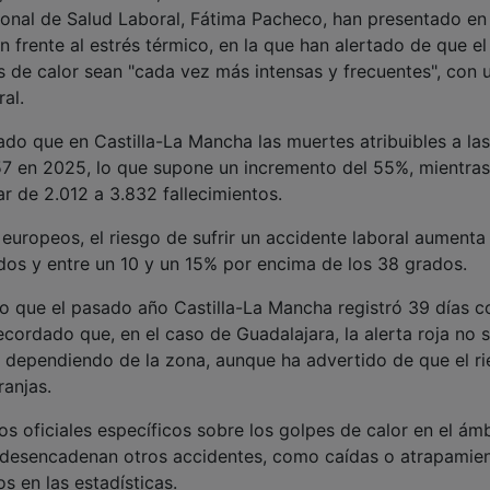
gional de Salud Laboral, Fátima Pacheco, han presentado en
frente al estrés térmico, en la que han alertado de que el
s de calor sean "cada vez más intensas y frecuentes", con 
al.
do que en Castilla-La Mancha las muertes atribuibles a las
7 en 2025, lo que supone un incremento del 55%, mientra
r de 2.012 a 3.832 fallecimientos.
uropeos, el riesgo de sufrir un accidente laboral aumenta
dos y entre un 10 y un 15% por encima de los 38 grados.
o que el pasado año Castilla-La Mancha registró 39 días c
ecordado que, en el caso de Guadalajara, la alerta roja no 
, dependiendo de la zona, aunque ha advertido de que el r
ranjas.
s oficiales específicos sobre los golpes de calor en el ám
 desencadenan otros accidentes, como caídas o atrapamien
s en las estadísticas.