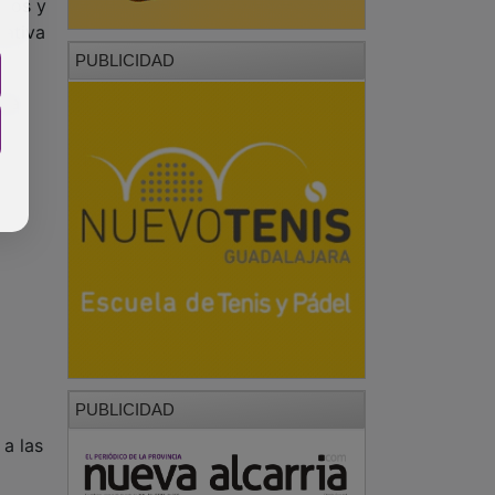
tros y
mativa
PUBLICIDAD
 ha
PUBLICIDAD
 a las