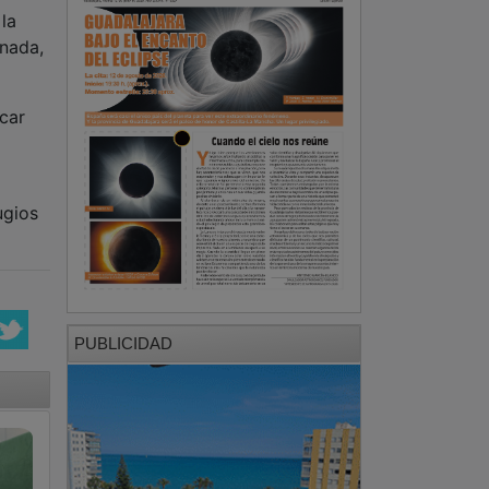
la
rnada,
icar
ugios
PUBLICIDAD