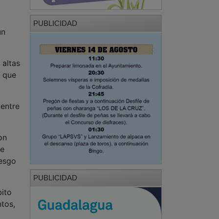
PUBLICIDAD
un
 altas
s que
 entre
on
se
iesgo
PUBLICIDAD
bito
tos,