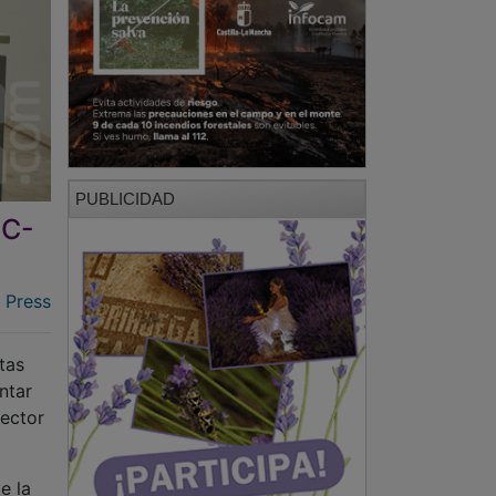
PUBLICIDAD
 C-
 Press
tas
ntar
sector
e la