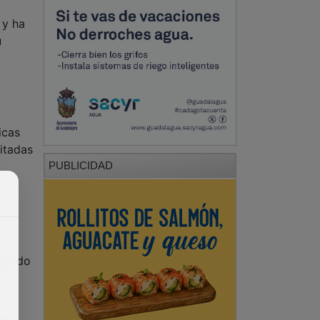
 y ha
u
icas
itadas
PUBLICIDAD
cuerdo