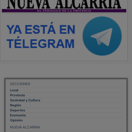
SECCIONES
Local
Provincia
Sociedad y Cultura
Región
Deportes
Economía
Opinión
NUEVA ALCARRIA