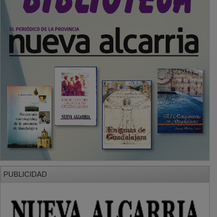
SECCIONES
Local
Provincia
Sociedad y Cultura
Región
Deportes
Economía
Opinión
NUEVA ALCARRIA