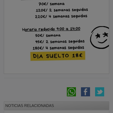
AJE Guadalajara celebra en Brihuega su
segundo afterwork y anuncia nuevas citas
tras el verano