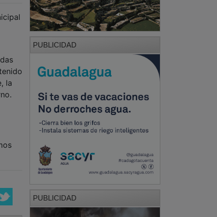
icipal
PUBLICIDAD
udas
tenido
, la
rno.
smos
PUBLICIDAD