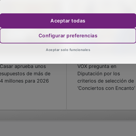
Aceptar todas
Configurar preferencias
Aceptar solo funcionales
 Casar aprueba unos
VOX pregunta en
esupuestos de más de
Diputación por los
,4 millones para 2026
criterios de selección de
‘Conciertos con Encanto’