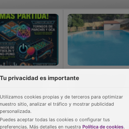
iloeches lanza el
Chiloeches pone a punto
Tu privacidad es importante
ograma 'Chilo Joven'
su piscina municipal con
ra fomentar el ocio
una inversión superior a
Utilizamos cookies propias y de terceros para optimizar
esencial y reducir la
los 15.000 euros
nuestro sitio, analizar el tráfico y mostrar publicidad
pendencia de las
ntallas
personalizada.
Puedes aceptar todas las cookies o configurar tus
preferencias. Más detalles en nuestra
Política de cookies
.