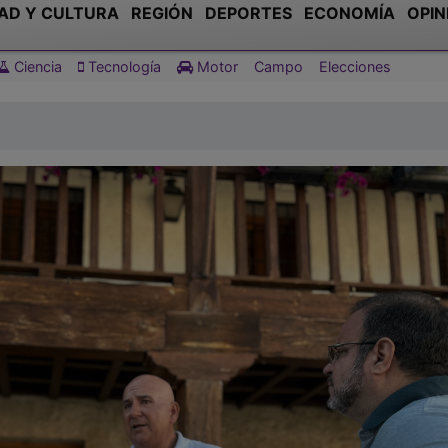
AD Y CULTURA
REGIÓN
DEPORTES
ECONOMÍA
OPIN
Ciencia
Tecnología
Motor
Campo
Elecciones