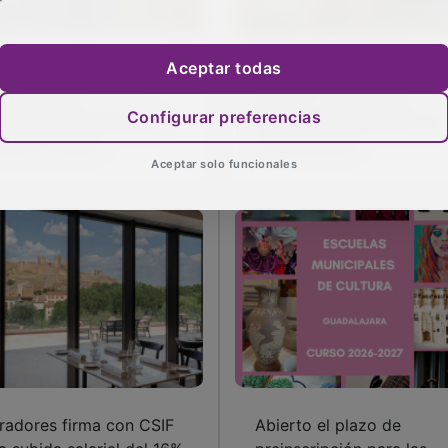
Aceptar todas
bor agridulce de
Tito muy tajante tras el
okuma en el
partido: “hoy hemos
Configurar preferencias
mpeonato de España
hecho el peor partido de
dete e infantil
la temporada”
Aceptar solo funcionales
radores firma con CSIF
Abierto el plazo de