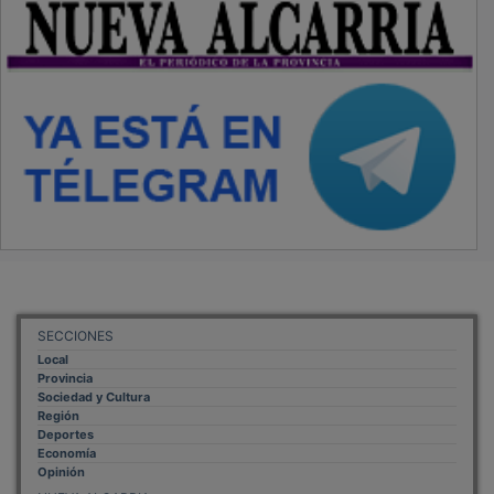
SECCIONES
Local
Provincia
Sociedad y Cultura
Región
Deportes
Economía
Opinión
NUEVA ALCARRIA