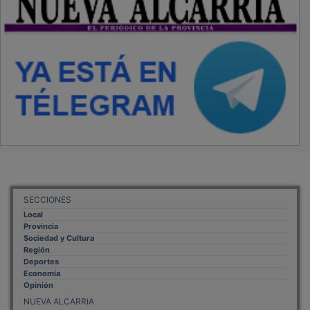
SECCIONES
Local
Provincia
Sociedad y Cultura
Región
Deportes
Economía
Opinión
NUEVA ALCARRIA