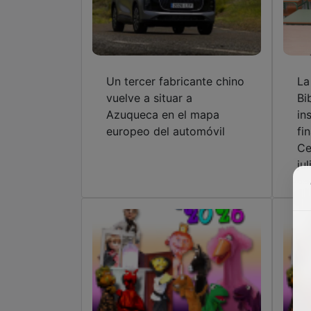
Un tercer fabricante chino
La
vuelve a situar a
Bi
Azuqueca en el mapa
in
europeo del automóvil
fi
Ce
ju