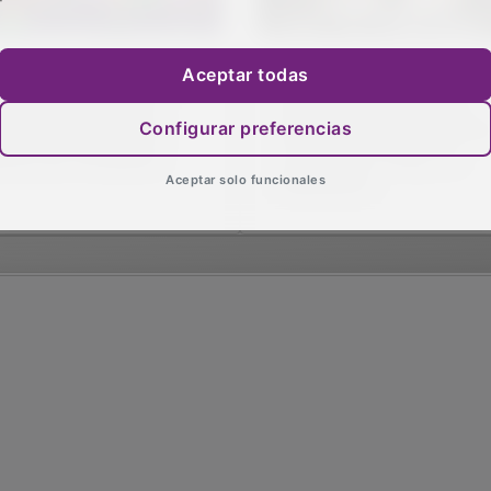
Aceptar todas
uqueca volverá a llenar
Azuqueca de Henares
s parques de teatro
acogerá el JFC1 con un
Configurar preferencias
fantil con una nueva
destacado combate entr
ición de Titiriqueca
Jordi Vela y Chiky “El
Habilidoso”
Aceptar solo funcionales