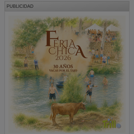
CSIF reclama medidas como la presencia de
personal
de vigilancia
,
botones de pánico
,
alarmas
individuales
,
acompañamiento en visitas domiciliarias
y
mejoras en la configuración de espacios
asistenciales
para garantizar la seguridad del
personal.
PUBLICIDAD