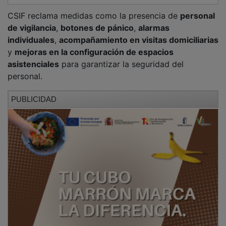
Además, exige una
mayor frecuencia de las
reuniones del Observatorio de la Violencia del
Sescam
, cuya última sesión se celebró en marzo, a
pesar de que se registran casi
dos agresiones diarias
en el sistema regional.
El sindicato advierte de que las agresiones han
aumentado un
64% desde 2019
, lo que atribuyen, en
parte, al deterioro del clima social tras la pandemia.
En palabras de la responsable de Prevención de
Riesgos Laborales de CSIF en Castilla-La Mancha,
Victoria Gutiérrez
, “es inadmisible que los
profesionales que preservan la salud de la ciudadanía