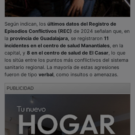
Según indican, los
últimos datos del Registro de
Episodios Conflictivos (REC)
de 2024 señalan que, en
la
provincia de Guadalajara,
se registraron
11
incidentes en el centro de salud Manantiales
, en la
capital, y
8 en el centro de salud de El Casar
, lo que
los sitúa entre los puntos más conflictivos del sistema
sanitario regional. La mayoría de estas agresiones
fueron de tipo
verbal
, como insultos o amenazas.
PUBLICIDAD
En total, en Castilla-La Mancha se registraron
696
agresiones en 2024
, 50 más que el año anterior. De
ellas,
465 ocurrieron en Atención Primaria
y
228 en
Atención Especializada
. El sindicato alerta de que
muchas de estas agresiones no se denuncian, lo que
dificulta una evaluación real del problema.