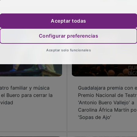
Aceptar todas
Configurar preferencias
Aceptar solo funcionales
atro familiar y música
Guadalajara premia con e
 el Buero para cerrar la
Premio Nacional de Teat
vidad
'Antonio Buero Vallejo' a
Carolina África Martín po
'Sopas de Ajo'