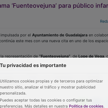
ma ‘Fuenteovejuna’ para público infan
Red
, impulsada por el
Ayuntamiento de Guadalajara
en colabor
 continúa este mes con una nueva cita en uno de los espaci
 la representación de
“Fuenteovejuna”
, de
Lope de Vega
, 
e entre 5 y 15 años
, que busca acercar los clásicos del teat
Tu privacidad es importante
aptados a su edad.
os pases
, a las
10:30
y a las
12:00 horas
, en el
Espacio
Utilizamos cookies propias y de terceros para optimizar
mpletar aforo.
nuestro sitio, analizar el tráfico y mostrar publicidad
personalizada.
Puedes aceptar todas las cookies o configurar tus
preferencias. Más detalles en nuestra
Política de cookies
.