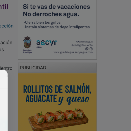
til
acción
ación
os
dentro
PUBLICIDAD
ro al