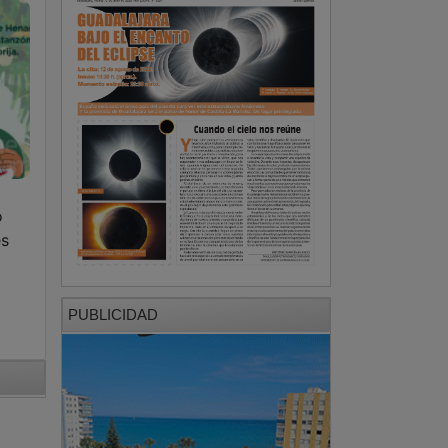
o
es
a
PUBLICIDAD