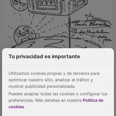
Tu privacidad es importante
Autorretrato de Emilio Herrera junto a su mujer Irene
Augustera en un globo estratosférico, 1936. Fuente:
Cercedilla Inédito.
Utilizamos cookies propias y de terceros para
optimizar nuestro sitio, analizar el tráfico y
El general Herrera Linares, también conocido como el
«caballero gentilhombre de la República», de la que
mostrar publicidad personalizada.
llegó a ser presidente en el exilio entre los años 1960 y
Puedes aceptar todas las cookies o configurar tus
1962, nació en Granada en 1879. Desde pequeño se
preferencias. Más detalles en nuestra
Política de
sintió fascinado por el cielo, tal vez por los adelantos
cookies
.
técnicos que su padre, también militar, traía desde