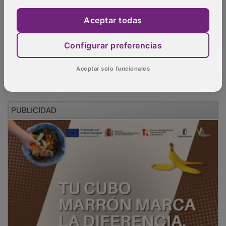
París. En 1896 ingresó en la Academia de Ingenieros
de Guadalajara, entonces dirigida por Pedro Vives
Aceptar todas
Vich, donde años más tarde conoció a la que sería su
compañera de toda la vida, la ya mencionada Irene
Configurar preferencias
Aguilera Cappa, con la que tuvo dos hijos: Emilio,
aviador republicano que murió en el frente de Aragón,
Aceptar solo funcionales
y el poeta José Herrera Petere, Premio Nacional de
Literatura en 1938.
PUBLICIDAD