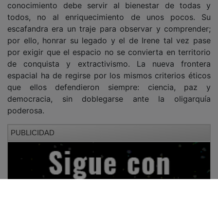
conocimiento debe servir al bienestar de todas y
todos, no al enriquecimiento de unos pocos. Su
escafandra era un traje para observar y comprender;
por ello, honrar su legado y el de Irene tal vez pase
por exigir que el espacio no se convierta en territorio
de conquista y extractivismo. La nueva frontera
espacial ha de regirse por los mismos criterios éticos
que ellos defendieron siempre: ciencia, paz y
democracia, sin doblegarse ante la oligarquía
poderosa.
PUBLICIDAD