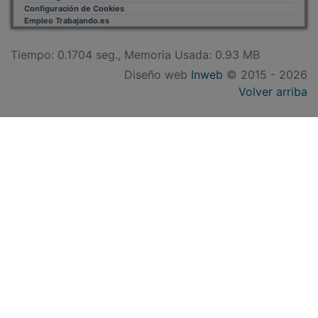
Empleo Trabajando.es
Tiempo: 0.1704 seg., Memoria Usada: 0.93 MB
Diseño web
Inweb
© 2015 - 2026
Volver arriba