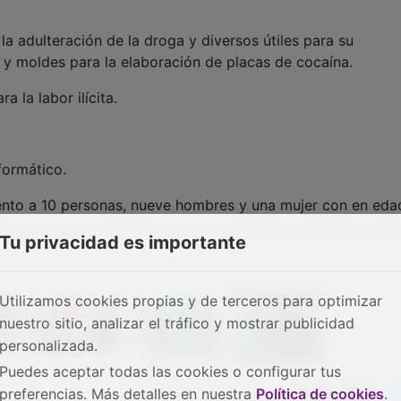
la adulteración de la droga y diversos útiles para su
a y moldes para la elaboración de placas de cocaína.
a la labor ilícita.
formático.
ento a 10 personas, nueve hombres y una mujer con en eda
ad que fueron detenidos en las localidades de Madrid, Bur
Tu privacidad es importante
Utilizamos cookies propias y de terceros para optimizar
nuestro sitio, analizar el tráfico y mostrar publicidad
personalizada.
Puedes aceptar todas las cookies o configurar tus
preferencias. Más detalles en nuestra
Política de cookies
.