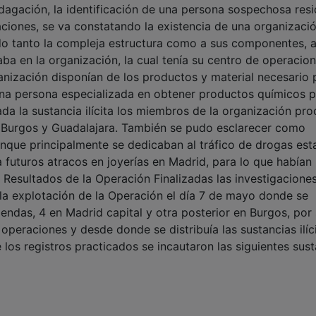
ndagación, la identificación de una persona sospechosa res
gaciones, se va constatando la existencia de una organizaci
ndo tanto la compleja estructura como a sus componentes, a
ba en la organización, la cual tenía su centro de operacio
anización disponían de los productos y material necesario 
 una persona especializada en obtener productos químicos 
da la sustancia ilícita los miembros de la organización pr
d, Burgos y Guadalajara. También se pudo esclarecer como
nque principalmente se dedicaban al tráfico de drogas es
a futuros atracos en joyerías en Madrid, para lo que habían
 Resultados de la Operación Finalizadas las investigacione
 la explotación de la Operación el día 7 de mayo donde se
iendas, 4 en Madrid capital y otra posterior en Burgos, por 
operaciones y desde donde se distribuía las sustancias ilíci
os registros practicados se incautaron las siguientes sust