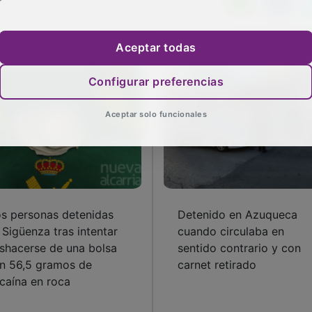
Aceptar todas
Configurar preferencias
Aceptar solo funcionales
s personas detenidas
Detenido en Azuqueca
 Sigüenza tras intentar
cuando circulaba en
shacerse de una bolsa
sentido contrario y con
n 56,5 gramos de
carnet retirado
caína en roca