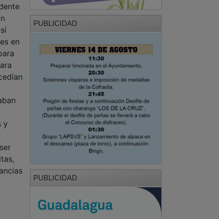
idente
ón
PUBLICIDAD
sí
nes en
para
para
ocedían
taban
s y
ser
tas,
ancias
PUBLICIDAD