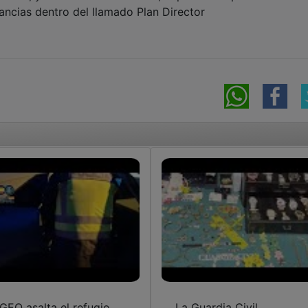
ncias dentro del llamado Plan Director
 GEO asalta el refugio
La Guardia Civil