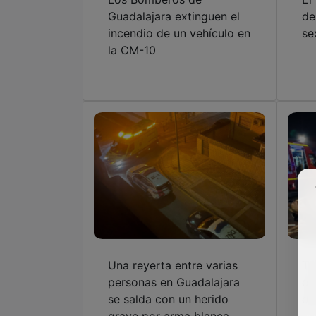
Guadalajara extinguen el
de
incendio de un vehículo en
se
la CM-10
Una reyerta entre varias
Tr
personas en Guadalajara
de
se salda con un herido
de
grave por arma blanca