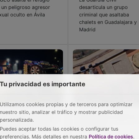
 un peligroso agresor
desarticula un grupo
xual oculto en Ávila
criminal que asaltaba
chalets en Guadalajara y
Madrid
Tu privacidad es importante
Utilizamos cookies propias y de terceros para optimizar
nuestro sitio, analizar el tráfico y mostrar publicidad
es heridos tras el vuelco
Herido tras la cogida de
personalizada.
 un turismo a la altura
una vaquilla
Puedes aceptar todas las cookies o configurar tus
l Escartín
preferencias. Más detalles en nuestra
Política de cookies
.