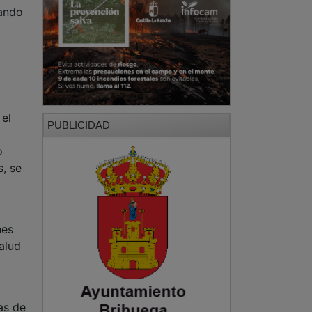
zando
 el
PUBLICIDAD
o
, se
nes
alud
as de