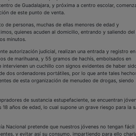
l centro de Guadalajara, y próxima a centro escolar, comen
ación de este punto de venta.
ito de personas, muchas de ellas menores de edad y
imos, quienes acuden al domicilio, entrando y saliendo del
os minutos.
nte autorización judicial, realizan una entrada y registro en
mos de marihuana, y 55 gramos de hachís, embolsados en
 e intervienen un cuchillo con signos evidentes de haber sid
e dos ordenadores portátiles, por lo que ante tales hechos
entes de esta organización de menudeo de drogas, siendo
mpradores de sustancia estupefaciente, se encuentran jóve
 18 años de edad, lo cual supone un grave riesgo para la s
cía Nacional pretende que nuestros jóvenes no tengan fácil
entes, y evitar así su consumo, impartiendo para ello charl