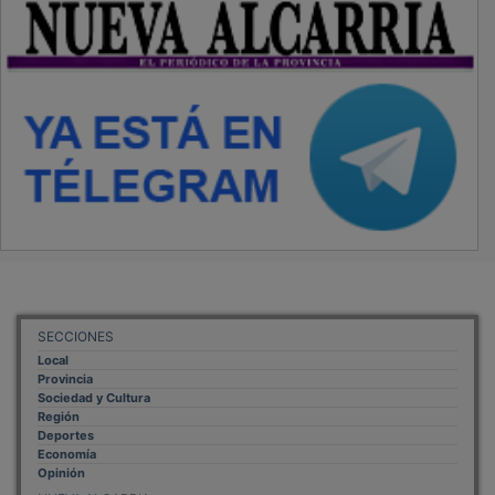
SECCIONES
Local
Provincia
Sociedad y Cultura
Región
Deportes
Economía
Opinión
NUEVA ALCARRIA