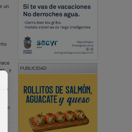
e un
nto
 hace
PUBLICIDAD
tes, y
laza
a.
 y en