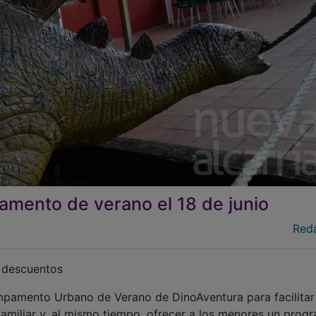
mento de verano el 18 de junio
Red
y descuentos
mpamento Urbano de Verano de DinoAventura para facilitar 
y familiar y, al mismo tiempo, ofrecer a los menores un prog