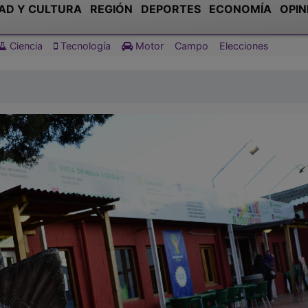
AD Y CULTURA
REGIÓN
DEPORTES
ECONOMÍA
OPIN
Ciencia
Tecnología
Motor
Campo
Elecciones