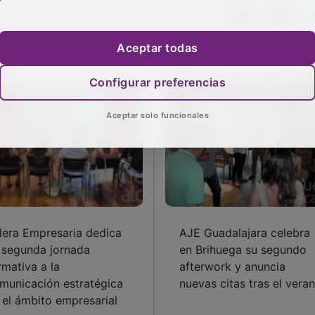
Aceptar todas
Configurar preferencias
Aceptar solo funcionales
dera Empresaria dedica
AJE Guadalajara celebra
 segunda jornada
en Brihuega su segundo
rmativa a la
afterwork y anuncia
municación estratégica
nuevas citas tras el vera
 el ámbito empresarial