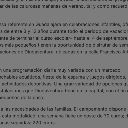
utar de las calurosas mañanas de verano, tal y como recuerd
sa referente en Guadalajara en celebraciones infantiles, of
es de entre 3 y 12 años durante todo el periodo de vacacio
iente de terminar el curso escolar– hasta el 4 de septiembre,
 Los más pequeños tienen la oportunidad de disfrutar de se
alaciones de Dinoaventura, ubicadas en la calle Francisco Ari
 una programación diaria muy variada con un marcado
nchables acuáticos, fiesta de la espuma y juegos dirigidos,
y actividades deportivas. Una gran variedad de opciones q
nstalaciones que Dinoaventura tiene en la capital, con el fin
 pequeños de la casa.
 a las necesidades de las familias. El campamento dispone
n esta modalidad, una semana tiene un coste de 70 euros; 
anas seguidas: 220 euros.