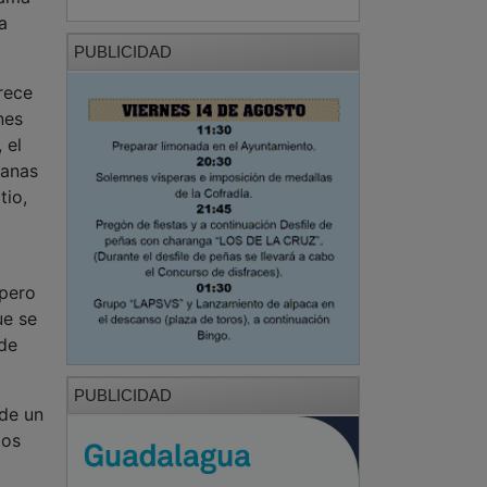
a
PUBLICIDAD
rece
nes
 el
manas
tio,
 pero
ue se
 de
PUBLICIDAD
 de un
dos