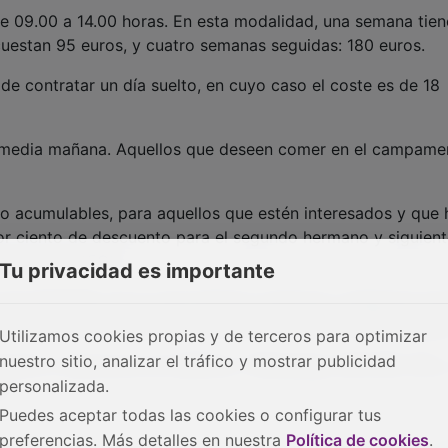
e 09.00 a 14.00 horas. En esta modalidad, una semana tien
uestan 95 euros, y cuatro semanas seguidas: 180 euros.
de contratar un día suelto, en cuyo caso el coste es de 18
de media mañana. Aquellos que deseen comer en el campame
o acumulables, para aquellos que estén interesados y que
por ciento de descuento para el segundo hermano y siguien
iembros de CEOE.
Tu privacidad es importante
on limitadas, por lo que animan a reservar y asegurar la p
isfrutar del verano “más divertido” sin salir de Guadalajar
Utilizamos cookies propias y de terceros para optimizar
nuestro sitio, analizar el tráfico y mostrar publicidad
mación y reservas en el teléfono / WhatsApp: 650 855 310,
personalizada.
t.
Puedes aceptar todas las cookies o configurar tus
preferencias. Más detalles en nuestra
Política de cookies
.