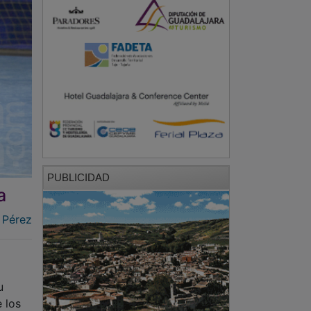
PUBLICIDAD
a
 Pérez
u
 los