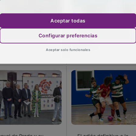
Aceptar todas
s hojas caídas vuelven a
Primavera de plantas y
Configurar preferencias
s raíces en Alovera
libros en Cabanillas del
Campo
Aceptar solo funcionales