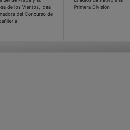
nuel de Prada y su
El adiós definitivo a la
osa de los Vientos’, idea
Primera División
nadora del Concurso de
bañilería