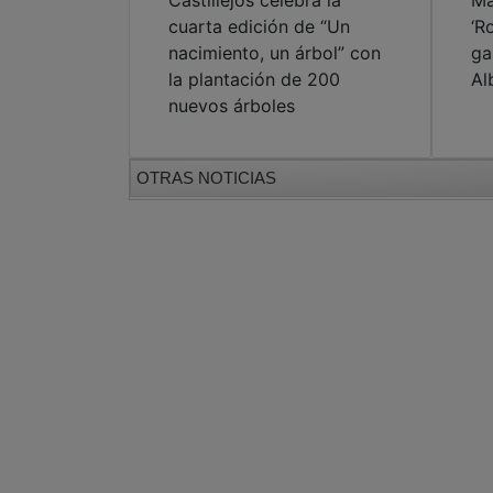
Castillejos celebra la
Ma
cuarta edición de “Un
‘R
nacimiento, un árbol” con
ga
la plantación de 200
Al
nuevos árboles
OTRAS NOTICIAS