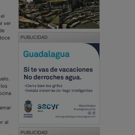
el
l ver
 de
PUBLICIDAD
 doce
uelo.
los
ocina
remar
r al
PUBLICIDAD