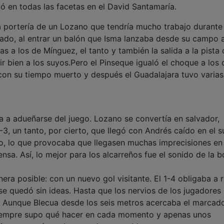
lló en todas las facetas en el David Santamaría.
 portería de un Lozano que tendría mucho trabajo durante 
rado, al entrar un balón que Isma lanzaba desde su campo a
as a los de Mínguez, el tanto y también la salida a la pista
igir bien a los suyos.Pero el Pinseque igualó el choque a los
 con su tiempo muerto y después el Guadalajara tuvo varias
a adueñarse del juego. Lozano se convertía en salvador,
3, un tanto, por cierto, que llegó con Andrés caído en el s
, lo que provocaba que llegasen muchas imprecisiones en 
sa. Así, lo mejor para los alcarreños fue el sonido de la b
 posible: con un nuevo gol visitante. El 1-4 obligaba a 
se quedó sin ideas. Hasta que los nervios de los jugadores
a. Aunque Blecua desde los seis metros acercaba el marcado
 siempre supo qué hacer en cada momento y apenas unos