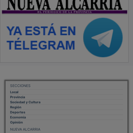
SECCIONES
Local
Provincia
Sociedad y Cultura
Región
Deportes
Economía
Opinión
NUEVA ALCARRIA