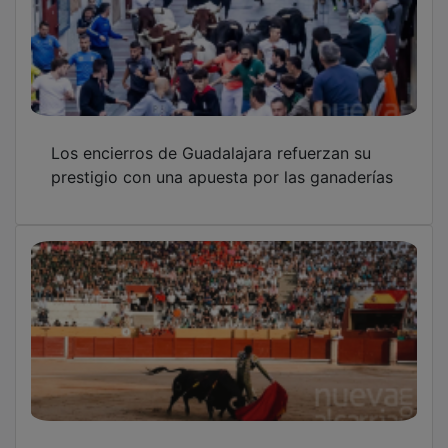
Guadalajara presenta una importante feria
taurina de La Antigua con las figuras como
base
El mediapunta Santiago Miguélez se une al
Dépor