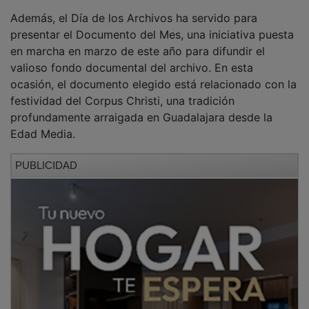
Además, el Día de los Archivos ha servido para
presentar el Documento del Mes, una iniciativa puesta
en marcha en marzo de este año para difundir el
valioso fondo documental del archivo. En esta
ocasión, el documento elegido está relacionado con la
festividad del Corpus Christi, una tradición
profundamente arraigada en Guadalajara desde la
Edad Media.
PUBLICIDAD
Teresa Martín ha explicado que el documento
protagonista de junio es un dibujo del arquitecto
municipal del siglo XIX, José María Guallart, autor
también del diseño del Teatro de la Zarzuela de
Madrid y del Cementerio de Guadalajara. El diseño
muestra las andas procesionales utilizadas en el
Corpus durante ese siglo. Asimismo, ha recordado que
el documento más antiguo relacionado con esta