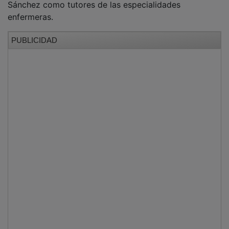
Durante el acto se han sucedido las intervenciones de
tutores y residentes de las especialidades
hospitalarias y de Atención Familiar y Comunitaria
para repasar la experiencia y vivencias de estos años
y reflexionar sobre la profesión sanitaria. En concreto,
han tomado la palabra Paula de Juan, tutora de
residentes de Farmacia Hospitalaria, Noelia Agurto