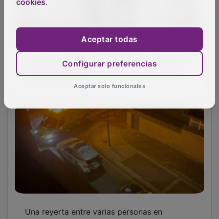
Una reyerta entre varias personas en
cookies
.
Guadalajara se salda con un herido grave por
arma blanca
Aceptar todas
Configurar preferencias
Aceptar solo funcionales
El Gobierno regional destaca el valor del
liderazgo y el nuevo modelo sanitario
OTRAS NOTICIAS