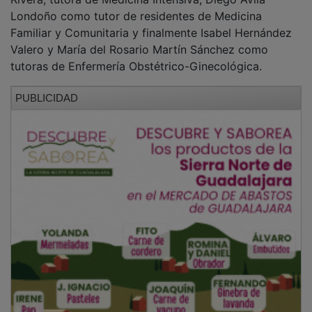
Por parte de los residentes egresados han intervenido
Covadonga López Virgos, de Medicina Interna, en
representación de los residentes hospitalarios, Yahovi
Akakpo y Lourdes Natasha Rodríguez Lantigua por
parte de Medicina Familiar y Comunitaria y María
Zamora Rubio y Alba Bueno de la Cruz por parte de
las especialidades enfermeras.
Finalmente, la Unidad Docente, junto al Colegio de
Enfermería de Guadalajara, representado por Antonio
Quintero, han hecho entrega del premio a Mejor
Residente en la categoría de Enfermería, que ha