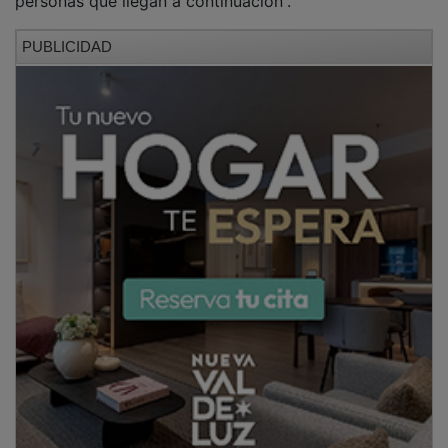
PUBLICIDAD
Finalmente, ha recordado el importante papel que
desempeñan los profesionales de la sanidad no sólo
para curar la enfermedad sino también “para aliviar y
acompañar cuando no es posible curar”, así como su
papel trascendental para mejorar la salud de las
personas trabajando en prevención y no sólo cuando
la enfermedad aparece.
Acompañada por la coordinadora de la Unidad de
Docencia, Investigación y Formación de la GAI de
Guadalajara, María Teresa Antoral, y por la diputada
provincial del área de Bienestar Social e Igualdad,
Margarita Morera, ha pedido a los nuevos
profesionales que contribuyan con su trabajo a
“liderar, innovar y seguir construyendo una sanidad
más humana y donde las personas ganen salud”.