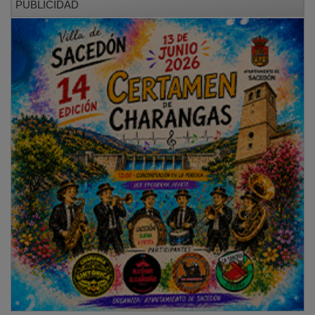
Por su parte, María Teresa Antoral ha agradecido la
contribución de los residentes en estos años de
formación y ha apuntado a su valor no sólo para el
relevo generacional sino porque formar a nuevos
profesionales “nos hace mejores y nos obliga a
mantenernos actualizados y a cuestionarnos cómo
hacer las cosas mejor”.
En nombre de la institución provincial, la diputada
provincial Margarita Morera ha felicitado a los nuevos
especialistas y ha recordado el importante papel de
los profesionales de la sanidad para garantizar el
bienestar y la calidad de vida de las personas,
especialmente en el medio rural, donde su presencia
es elemental para fijar población.
Reconocimiento a tutores