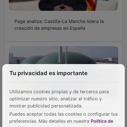
Page analiza: Castilla-La Mancha lidera la
creación de empresas en España
Tu privacidad es importante
Utilizamos cookies propias y de terceros para
optimizar nuestro sitio, analizar el tráfico y
Guadalajara ante el mandato del biometano y
mostrar publicidad personalizada.
el freno vecinal
Puedes aceptar todas las cookies o configurar tus
preferencias. Más detalles en nuestra
Política de