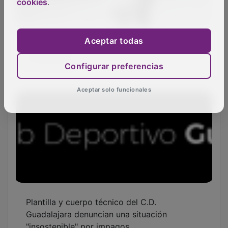
cookies
.
Guadalajara, en aviso por lluvias y tormentas
Aceptar todas
el miércoles
Configurar preferencias
Aceptar solo funcionales
Plantilla y cuerpo técnico del C.D.
Guadalajara denuncian una situación
"insostenible" por impagos