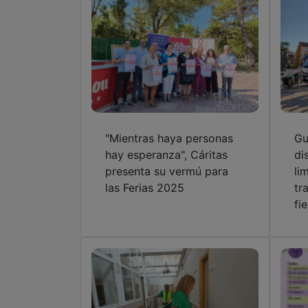
"Mientras haya personas
Gu
hay esperanza", Cáritas
di
presenta su vermú para
li
las Ferias 2025
tr
fi