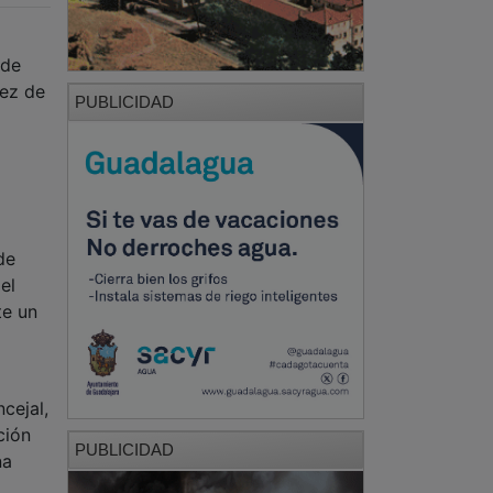
 de
ñez de
PUBLICIDAD
de
el
te un
cejal,
ción
PUBLICIDAD
na