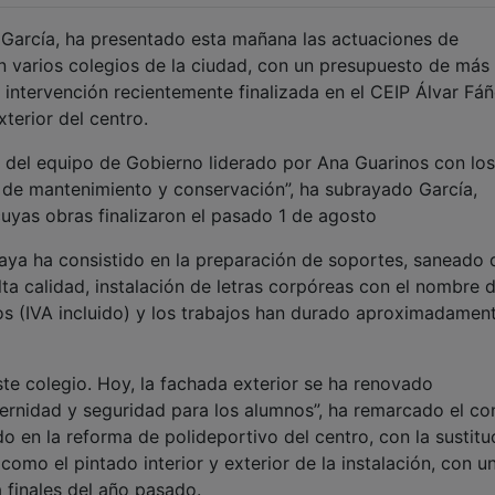
d García, ha presentado esta mañana las actuaciones de
n varios colegios de la ciudad, con un presupuesto de más
 intervención recientemente finalizada en el CEIP Álvar Fá
terior del centro.
el equipo de Gobierno liderado por Ana Guarinos con los
 de mantenimiento y conservación”, ha subrayado García,
uyas obras finalizaron el pasado 1 de agosto
aya ha consistido en la preparación de soportes, saneado 
lta calidad, instalación de letras corpóreas con el nombre d
ros (IVA incluido) y los trabajos han durado aproximadamen
e colegio. Hoy, la fachada exterior se ha renovado
idad y seguridad para los alumnos”, ha remarcado el con
 en la reforma de polideportivo del centro, con la sustitu
 como el pintado interior y exterior de la instalación, con u
 finales del año pasado.