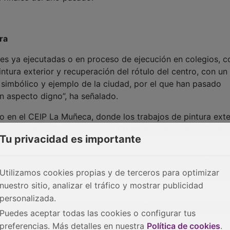
ra
nes ya ejecutadas o en proceso de ejecución en colegios, 
intura exterior y recuperación del rótulo del centro, con un
 simbólico y ejemplo de la ciudad, por el que han pasado
n aspecto digno”, ha señalado.
o en el CEIP La Muñeca, donde los trabajos de pintura exte
os municipales, a través de las Brigadas Municipales, durant
Tu privacidad es importante
ista la actuación de renovación de la pintura exterior en el
Utilizamos cookies propias y de terceros para optimizar
 proceso de contratación con un presupuesto estimado de 
nuestro sitio, analizar el tráfico y mostrar publicidad
personalizada.
 AMPA y de la comunidad educativa”, ha apuntado el concej
Puedes aceptar todas las cookies o configurar tus
preferencias. Más detalles en nuestra
Política de cookies
.