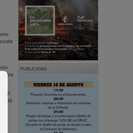
como
 coste
rior
PUBLICIDAD
e este
 CEIP
48.000
al.