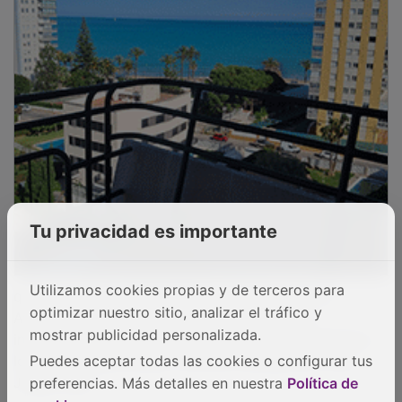
Tu privacidad es importante
que forma parte de la historia de Trillo, pero el
Utilizamos cookies propias y de terceros para
Ayuntamiento no puede seguir sustituyendo
optimizar nuestro sitio, analizar el tráfico y
indefinidamente a quienes sí tienen la competencia y
mostrar publicidad personalizada.
los medios para actuar”, afirma el alcalde de Trillo,
Puedes aceptar todas las cookies o configurar tus
Jorge Peña.
preferencias. Más detalles en nuestra
Política de