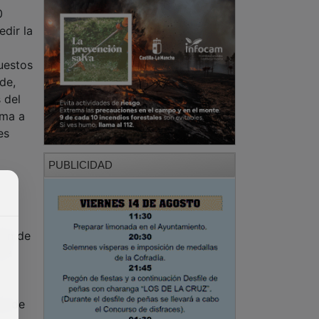
0
dir la
uestos
de,
 del
rma a
es
PUBLICIDAD
lan de
y a
io de