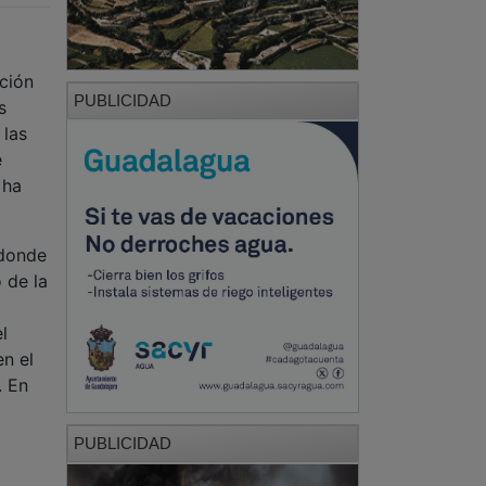
ción
PUBLICIDAD
s
 las
e
 ha
 donde
 de la
l
en el
. En
PUBLICIDAD