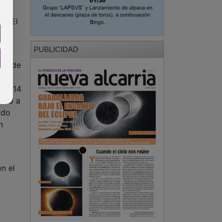
a. El
PUBLICIDAD
nal de
la
nte 14
e 10 a
odo
n
en el