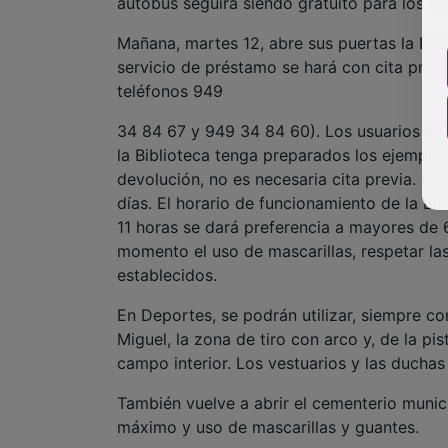
autobús seguirá siendo gratuito para los Ti
Mañana, martes 12, abre sus puertas la Bibl
servicio de préstamo se hará con cita previ
teléfonos 949
34 84 67 y 949 34 84 60). Los usuarios deb
la Biblioteca tenga preparados los ejempla
devolución, no es necesaria cita previa. E
días. El horario de funcionamiento de la Bib
11 horas se dará preferencia a mayores de
momento el uso de mascarillas, respetar las
establecidos.
En Deportes, se podrán utilizar, siempre con
Miguel, la zona de tiro con arco y, de la pis
campo interior. Los vestuarios y las duchas
También vuelve a abrir el cementerio munic
máximo y uso de mascarillas y guantes.