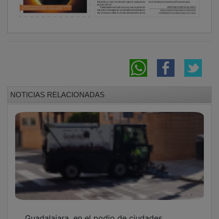
Guadalajara, en el podio de ciudades
españolas con más abandono de enseres en
la vía pública
La Mancomunidad Vega del Henares aprueba
la gestión, recogida y transporte de los ocho
nuevos Puntos Limpios de Proximidad