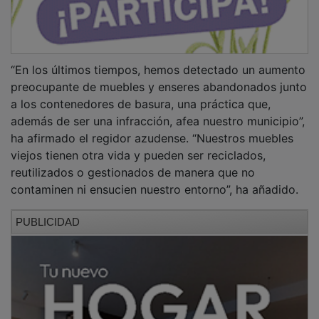
“En los últimos tiempos, hemos detectado un aumento
preocupante de muebles y enseres abandonados junto
a los contenedores de basura, una práctica que,
además de ser una infracción, afea nuestro municipio”,
ha afirmado el regidor azudense. “Nuestros muebles
viejos tienen otra vida y pueden ser reciclados,
reutilizados o gestionados de manera que no
contaminen ni ensucien nuestro entorno”, ha añadido.
PUBLICIDAD
Recogida gratuita a domicilio
Según ha recordado Miguel Óscar Aparicio, esos
enseres pueden depositarse en el Punto Limpio,
ubicado en el kilómetro 1,6 de la carretera de