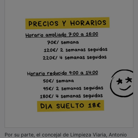
Por su parte, el concejal de Limpieza Viaria, Antonio
Expósito, ha agradecido al equipo de Limpieza Viaria
del Ayuntamiento, compuesto por 35 personas, su
trabajo, “ingrato, pero muy necesario” y ha insistido en
la importancia de la colaboración ciudadana. “El que
una ciudad esté limpia no solo depende de los
operarios de limpieza, que todos los días recorren las
calles, depende de cada uno de nosotros, de cada uno
de los vecinos”, ha explicado. También ha recordado el
gasto extra que conllevan estos comportamientos
cívicos: “el Ayuntamiento de Azuqueca gasta cada año
300.000 euros en corregir este mal uso de los
servicios públicos”.
PUBLICIDAD