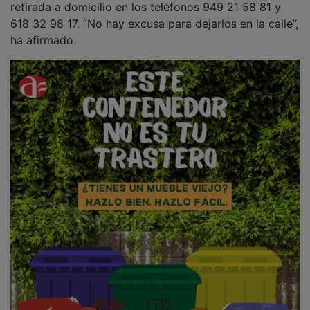
“Un municipio limpio es tarea de todos y cada uno de
nosotros juega un papel fundamental para mantener
Azuqueca en las mejores condiciones”, ha dicho. “Es
una cuestión de civismo, de respeto y de amor por
nuestro pueblo”, ha apuntado. “La mayoría de los
azudenses somos personas comprometidas y
responsables y esta campaña se dirige a aquellos que,
por desconocimiento o dejadez, no están cumpliendo
las normativas”, ha concluido.
PUBLICIDAD