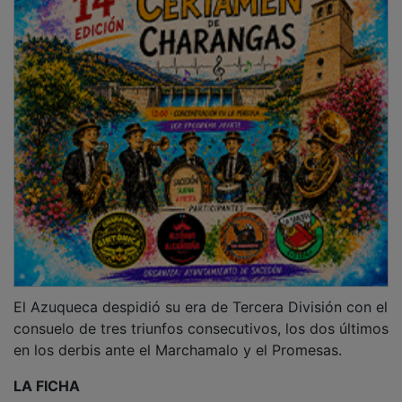
Azuqueca
: Sebas; Jordán, Gironda, Beltre (Vega, min.
69), Hervías; Cachorro (Sanjo, min. 83), Carlos; Nico
(Acosta, min. 77), Javi Redondo (Solcan, min. 77), Iker
Liaño (Moussa, min. 69); y Bamba.
Deportivo Promesas
: Popi; Dolado (Nacho Mayo, min.
56), Gabino, Fidalgo; Sergio Espejo (Verdú, min. 56);
Cayena (Batán, min. 74), Buedo (Nico Triguero, min.
56), Peñarando, Manu Román (Jaime Rojo, min. 56),
Expósito; y Samu Rozas.
Árbitro
: Suárez Iglesias (Toledo). Enseñó tarjeta
amarilla a los locales Beltre y Cachorro.
Goles
: 1-0 Cachorro (min. 45). 2-0 Iker Liaño (min.
50).
Campo
: San Miguel. 450 espectadores.