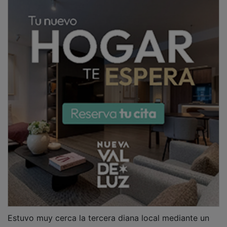
cabezazo de Carlos a centro de Nico. El Azuqueca
mantuvo el control de la situación. Otro testarazo de
Gironda merodeó el poste.
El técnico local, Jorge de Prada, agotó el repertorio
de cinco sustituciones y el de tres ventanas a tal
efecto. El último cartucho del Promesas desde el
banquillo fue la incorporación de Batán por Cayena. La
única amenaza visitante hacia el final del partido la
representó un centro desde la izquierda que el
delantero Samu Rozas no llegó a rematar. Por su
parte, el revulsivo local Acosta realizó un disparo
demasiado alto desde la frontal del área.
PUBLICIDAD