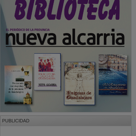
SECCIONES
Local
Provincia
Sociedad y Cultura
Región
Deportes
Economía
Opinión