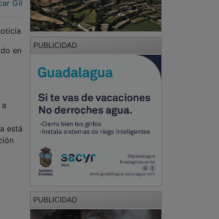
ar Gil
oticia
PUBLICIDAD
ido en
 a
,
a está
ción
s
PUBLICIDAD