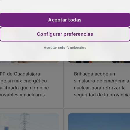
Aceptar todas
Configurar preferencias
Aceptar solo funcionales
 PP de Guadalajara
Brihuega acoge un
ige un mix energético
simulacro de emergencia
uilibrado que combine
nuclear para reforzar la
novables y nucleares
seguridad de la provincia