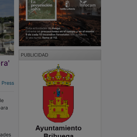
PUBLICIDAD
ra'
 Press
de
para
dades