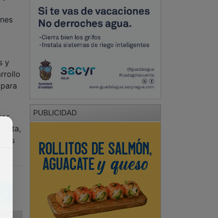
ones
s y
rrollo
 para
PUBLICIDAD
tor
orita,
ales