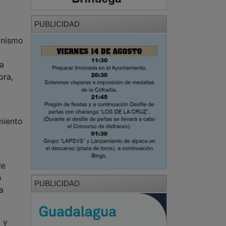
PUBLICIDAD
anismo
na
bra,
miento
de
o
PUBLICIDAD
a
 y