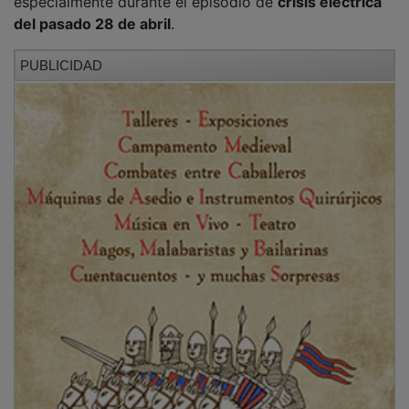
Al término de la jornada, se guardó un
minuto de
silencio
frente al Ayuntamiento de Molina de Aragón
en señal de condena por el
asesinato machista
de una
mujer de 38 años ocurrido en
Cáceres
. El acto
responde al protocolo de actuación de las
subdelegaciones del Gobierno tras cada crimen de
violencia de género. Con esta última víctima, son
12
las mujeres asesinadas en 2025
por sus parejas o
exparejas y
nueve los menores
que han quedado
huérfanos.
PUBLICIDAD