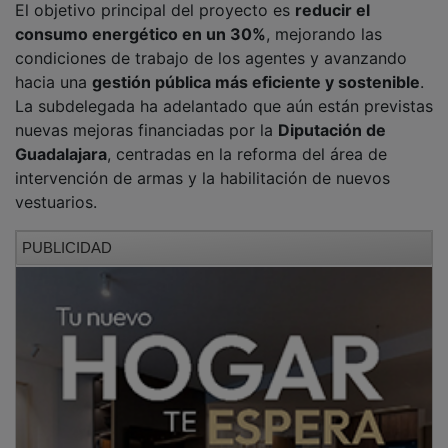
consumo energético en un 30%
, mejorando las
condiciones de trabajo de los agentes y avanzando
hacia una
gestión pública más eficiente y sostenible
.
La subdelegada ha adelantado que aún están previstas
nuevas mejoras financiadas por la
Diputación de
Guadalajara
, centradas en la reforma del área de
intervención de armas y la habilitación de nuevos
vestuarios.
PUBLICIDAD
Antes de la visita, responsables de la Guardia Civil y
autoridades locales, incluidos varios
alcaldes y
alcaldesas de la demarcación
, mantuvieron una
reunión para analizar la situación de
seguridad en la
zona
y reforzar la
colaboración institucional
. En el
encuentro también participó el delegado de Servicios
de la Junta en Molina,
Sergio Ruiz
. Los representantes
municipales agradecieron la labor de la Guardia Civil,