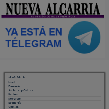
SECCIONES
Local
Provincia
Sociedad y Cultura
Región
Deportes
Economía
Opinión
NUEVA ALCARRIA