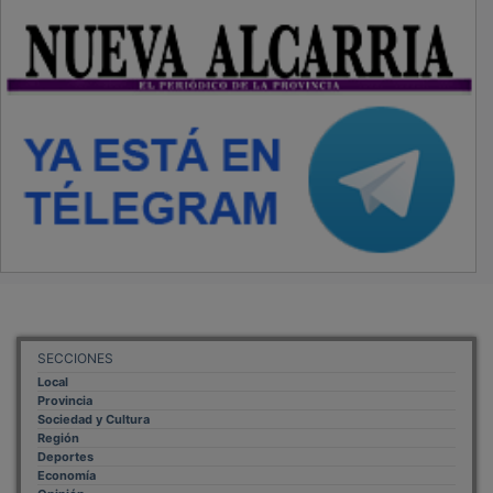
SECCIONES
Local
Provincia
Sociedad y Cultura
Región
Deportes
Economía
Opinión