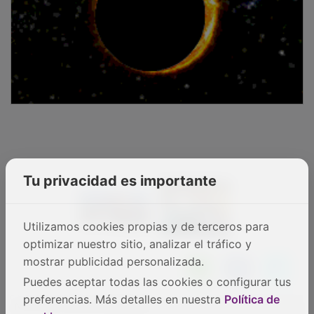
Tu privacidad es importante
Utilizamos cookies propias y de terceros para
optimizar nuestro sitio, analizar el tráfico y
mostrar publicidad personalizada.
Puedes aceptar todas las cookies o configurar tus
NOTICIAS RELACIONADAS
preferencias. Más detalles en nuestra
Política de