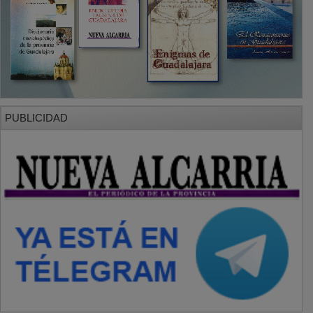
SECCIONES
Local
Provincia
Sociedad y Cultura
Región
Deportes
Economía
Opinión
NUEVA ALCARRIA
Quiénes somos
MÁS INFORMACIÓN
Aviso Legal
Política de Privacidad
Politica de Cookies
Mas informacion sobre las cookies
BASES CONCURSO FOTOGRAFÍA LAVANDA
OTROS ENLACES
Sistemas Integrales Cualificados
Entrada Bloggers