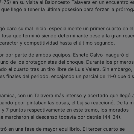
7-75) en su visita al Baloncesto Talavera en un encuentro e
ue llegó a tener la última posesión para forzar la prórrog
gó caro su mal inicio, especialmente un primer cuarto en e
 losa que terminó siendo determinante pese a la gran reac
ó carácter y competitividad hasta el último segundo.
r por parte de ambos equipos. Eshete Calvo inauguró el
 uno de los protagonistas del choque. Durante los primeros
o el cuarto tras un tiro libre de Luis Valera. Sin embargo, 
tes finales del periodo, encajando un parcial de 11-0 que di
námica, con un Talavera más intenso y acertado que llegó 
uando peor pintaban las cosas, el Lujisa reaccionó. De la 
8 y 7 puntos respectivamente en este tramo, los morados
se marcharon al descanso todavía por detrás (44-34).
tró en una fase de mayor equilibrio. El tercer cuarto se