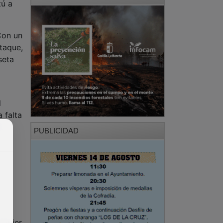
tú a
Con un
ataque,
seta
l
 falta
.
PUBLICIDAD
Javier