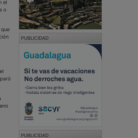
n el
a o
l que
ción
PUBLICIDAD
el
sparó
a
mano
PUBLICIDAD