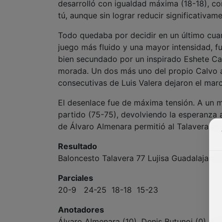
desarrolló con igualdad máxima (18-18), co
tú, aunque sin lograr reducir significativame
Todo quedaba por decidir en un último cuar
juego más fluido y una mayor intensidad, fu
bien secundado por un inspirado Eshete Ca
morada. Un dos más uno del propio Calvo a
consecutivas de Luis Valera dejaron el mar
El desenlace fue de máxima tensión. A un min
partido (75-75), devolviendo la esperanza a
de Álvaro Almenara permitió al Talavera anot
Resultado
Baloncesto Talavera 77 Lujisa Guadalajara
Parciales
20-9 24-25 18-18 15-23
Anotadores
Álvaro Almenara (10), Denis Butunoi (0), Ad