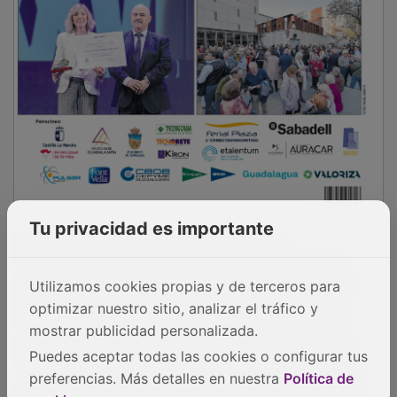
El concejal ha adelantado también que el
Tu privacidad es importante
Ayuntamiento iniciará en breve una nueva fase de
construcción de sepulturas y nichos para atender la
Utilizamos cookies propias y de terceros para
demanda, y ha anunciado que Guadalajara ha sido
optimizar nuestro sitio, analizar el tráfico y
invitada a presentarse a concursos nacionales de
mostrar publicidad personalizada.
cementerios debido al excelente estado del recinto.
"Podemos sentirnos orgullosos: hemos convertido el
Puedes aceptar todas las cookies o configurar tus
cementerio de Guadalajara en uno de los mejores de
preferencias. Más detalles en nuestra
Política de
España", ha afirmado.