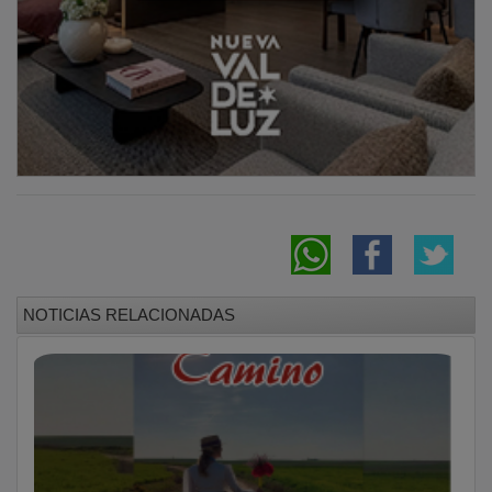
El arte Flamenco se vuelve solidario con el
espectáculo “Camino”
La Serranía de Guadalajara, en aviso por
chubascos tormentosos este jueves