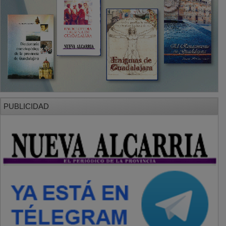
SECCIONES
Local
Provincia
Sociedad y Cultura
Región
Deportes
Economía
Opinión
NUEVA ALCARRIA
Quiénes somos
MÁS INFORMACIÓN
Aviso Legal
Política de Privacidad
Politica de Cookies
Mas informacion sobre las cookies
BASES CONCURSO FOTOGRAFÍA LAVANDA
OTROS ENLACES