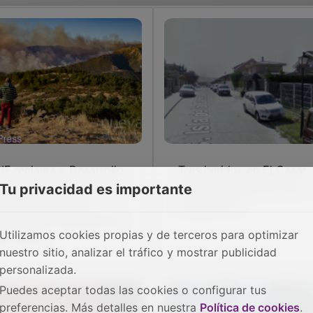
IF reclama a Desarrollo
Tres heridos en El Casar
stenible que planifique
tras un estallido en una
Tu privacidad es importante
 una campaña de
calefacción
tinción de incendios de
Utilizamos cookies propias y de terceros para optimizar
is meses
nuestro sitio, analizar el tráfico y mostrar publicidad
personalizada.
Puedes aceptar todas las cookies o configurar tus
preferencias. Más detalles en nuestra
Política de cookies
.