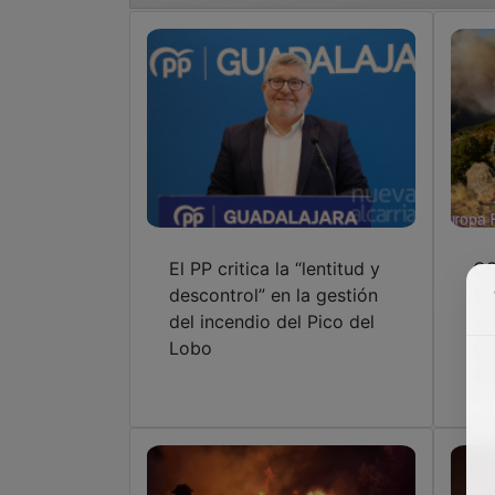
El PP critica la “lentitud y
CS
descontrol” en la gestión
So
del incendio del Pico del
ya
Lobo
ex
se