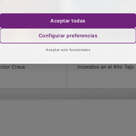
Aceptar todas
Configurar preferencias
Aceptar solo funcionales
de una vivienda
Los ‘créditos’ de carbono
andonada en la calle
clave para prevenir los
ctor Creus
incendios en el Alto Tajo