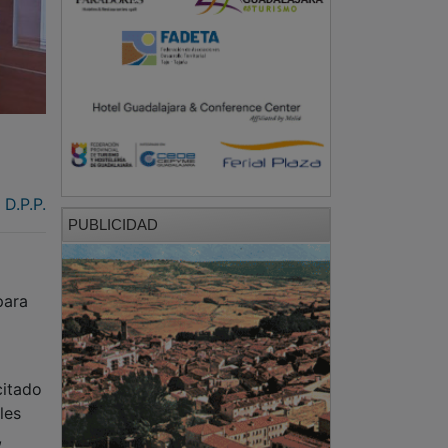
D.P.P.
PUBLICIDAD
para
itado
les
,