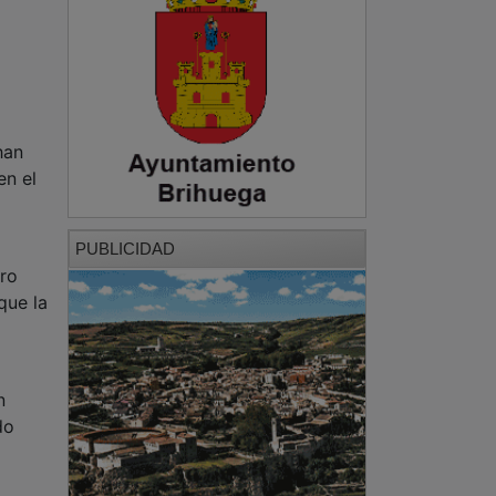
han
en el
PUBLICIDAD
uro
que la
n
do