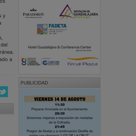
los
,
s y
a
s,
 del
ránea.
gado a
PUBLICIDAD