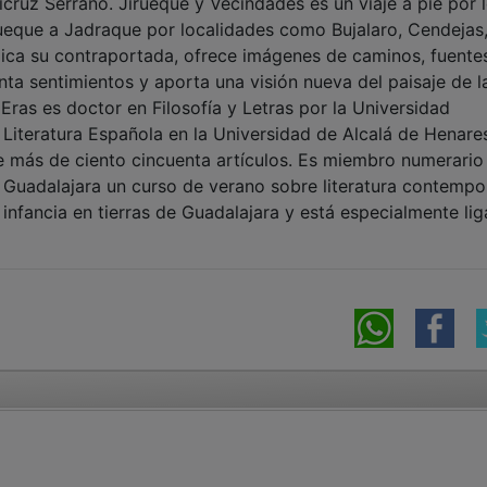
ruz Serrano. Jirueque y Vecindades es un viaje a pie por 
rueque a Jadraque por localidades como Bujalaro, Cendejas
dica su contraportada, ofrece imágenes de caminos, fuente
nta sentimientos y aporta una visión nueva del paisaje de l
 Eras es doctor en Filosofía y Letras por la Universidad
 Literatura Española en la Universidad de Alcalá de Henare
de más de ciento cincuenta artículos. Es miembro numerario
en Guadalajara un curso de verano sobre literatura contempo
infancia en tierras de Guadalajara y está especialmente li