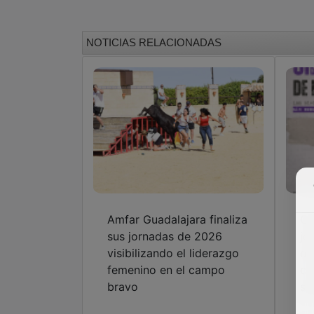
NOTICIAS RELACIONADAS
Amfar Guadalajara finaliza
Gu
sus jornadas de 2026
jo
visibilizando el liderazgo
de
femenino en el campo
co
bravo
su