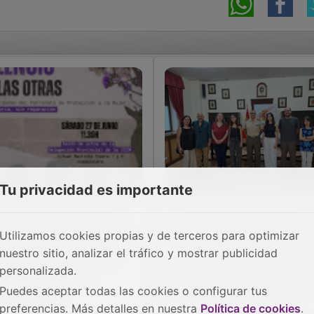
Tu privacidad es importante
adalajara acogerá una
El acuartelamiento San
Utilizamos cookies propias y de terceros para optimizar
rnada sobre el Patronato
Carlos acoge la entrega
nuestro sitio, analizar el tráfico y mostrar publicidad
 Protección a la Mujer
de premios del concurso
n testimonios de
literario Carta a un milita
personalizada.
pervivientes
español en Guadalajara
Puedes aceptar todas las cookies o configurar tus
preferencias. Más detalles en nuestra
Política de cookies
.