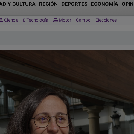
AD Y CULTURA
REGIÓN
DEPORTES
ECONOMÍA
OPIN
Ciencia
Tecnología
Motor
Campo
Elecciones