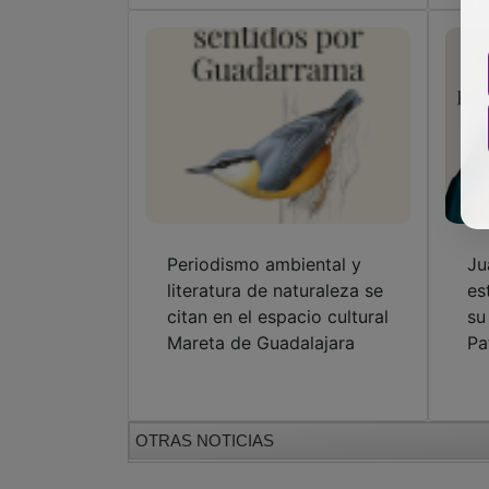
Periodismo ambiental y
Ju
literatura de naturaleza se
es
citan en el espacio cultural
su
Mareta de Guadalajara
Pa
OTRAS NOTICIAS