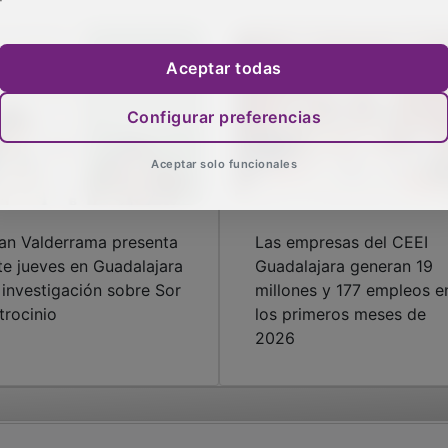
Aceptar todas
Configurar preferencias
Aceptar solo funcionales
an Valderrama presenta
Las empresas del CEEI
te jueves en Guadalajara
Guadalajara generan 19
 investigación sobre Sor
millones y 177 empleos e
trocinio
los primeros meses de
2026