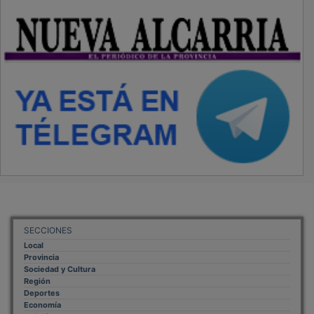
SECCIONES
Local
Provincia
Sociedad y Cultura
Región
Deportes
Economía
Opinión