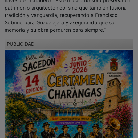
Además, Guarinos destacaba que casualmente
mañana, 10 de mayo, se cumplen once años del
fallecimiento de Francisco Sobrino, “por lo que esta
exposición, que cabalga entre estos dos aniversarios,
es todo un regalo conmemorativo para Guadalajara de
uno de uno de nuestros artistas más insignes, y de los
principales creadores del siglo XX, conocido por su
excepcional aportación al arte geométrico, cinético y
óptico.”
PUBLICIDAD