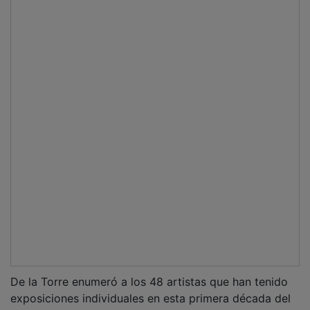
exposiciones individuales en esta primera década del
Museo Sobrino y terminó leyendo un fragmento de un
diario del artista, que conectaba la necesidad creativa
de Sobrino con la historia del arte de París.
Exposición abierta hasta el 6 de julio
La muestra ha sido diseñada para ocupar la totalidad