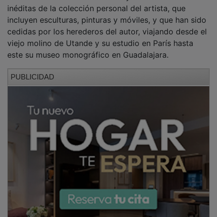
inéditas de la colección personal del artista, que
incluyen esculturas, pinturas y móviles, y que han sido
cedidas por los herederos del autor, viajando desde el
viejo molino de Utande y su estudio en París hasta
este su museo monográfico en Guadalajara.
PUBLICIDAD
La inauguración ha estado presidida por la alcaldesa
de Guadalajara, Ana Guarinos, acompañada del
concejal de Cultura, Javier Toquero, el comisario de la
exposición, Alfonso de la Torre, y los tres hijos de
Sobrino y herederos de su obra, Celia, Delia y Daniel y
ha contado con la asistencia de numeroso público y
hasta tres generaciones de familiares del autor.
En su intervención, la alcaldesa recordó que hace diez
años, el 30 de marzo de 2015, que se abrían las
puertas de este museo, un proyecto ambicioso que
comenzó en 2008 con la adecuación de las antiguas