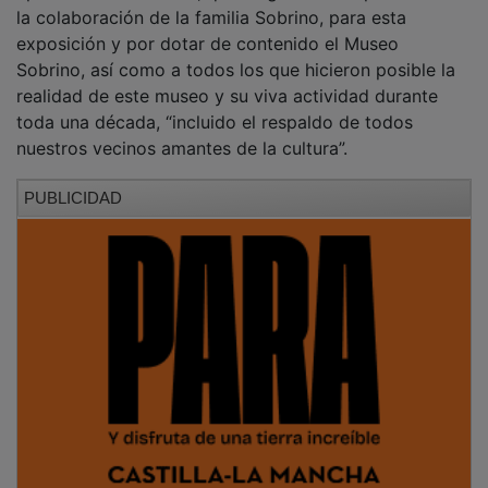
El concejal de Cultura, Javier Toquero, destacó que el
Museo Sobrino “es un espacio vivo, dinámico y en
constante evolución”, cuyo entorno urbano va a ser
próximamente remodelado con un ambicioso proyecto
que opta a fondos europeos, “para hacerlo más
accesible e innovador como el espíritu de este museo”.
Toquero también agradeció especialmente la
colaboración de la familia Sobrino, destacando el
convenio firmado en los últimos meses, que garantiza
la continuidad de la actividad cultural en este espacio
emblemático de la ciudad.