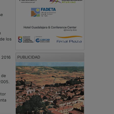
se
n
de los
a 2016
PUBLICIDAD
 de
2005.
tor
unta