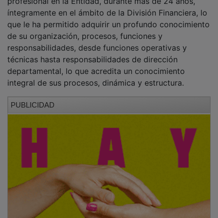
Así, en diciembre de 2014 asumió el cargo de Jefa del
Departamento de Control de Gestión, tomando
responsabilidades en el diseño e implantación de
sistemas de reporting, el seguimiento presupuestario,
el análisis de desviaciones y la elaboración de
información dirigida a los órganos de gobierno, y
desde marzo de 2021 ha venido desempeñando el
cargo de Jefa del Departamento de Intervención
General, con responsabilidad sobre la supervisión del
control financiero-contable, la coordinación de
procesos administrativos y la elaboración de
información financiera, asegurando la calidad,