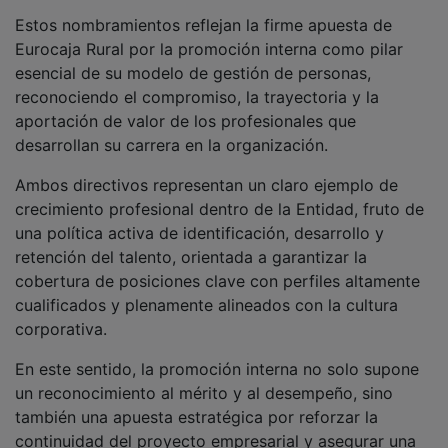
continuidad del proyecto empresarial y asegurar una
gestión basada en el conocimiento profundo de la
organización.
Impulso al desarrollo organizativo y cumplimiento
Ley de paridad
Con estos nombramientos, Eurocaja Rural continúa
avanzando en su proceso de crecimiento sostenido y
de adaptación a un entorno cada vez más exigente,
reforzando su capacidad de gestión y consolidando
un equipo directivo altamente cualificado y alineado
con sus objetivos estratégicos.
Asimismo, a la fecha actual, Eurocaja Rural, S.C.C.,
cumple adecuadamente con las exigencias previstas
en la Ley de paridad, tanto en la composición de su
Consejo Rector como en la configuración de su equipo