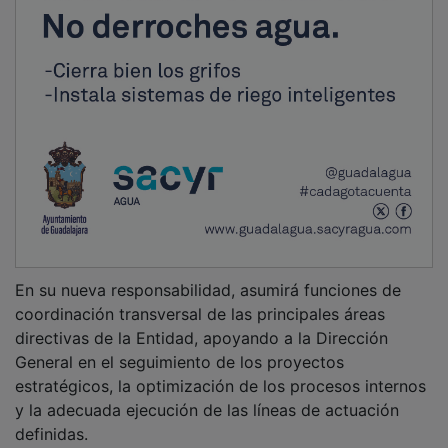
definidas.
Nombramiento Directora Financiera: trayectoria
laboral y formación académica
Por su parte, Cristina María Rubio Casares ha sido
designada Directora Financiera tras una destacada
carrera profesional en el ámbito económico-financiero,
desarrollada principalmente en Eurocaja Rural.
Cuenta con una amplia experiencia en planificación
financiera, control de gestión, gestión de balance,
análisis económico-financiero y relación con auditores
externos y organismos supervisores, con una
trayectoria caracterizada por el rigor técnico, la
orientación a resultados y una sólida visión de
negocio.
Ha desarrollado prácticamente toda su trayectoria