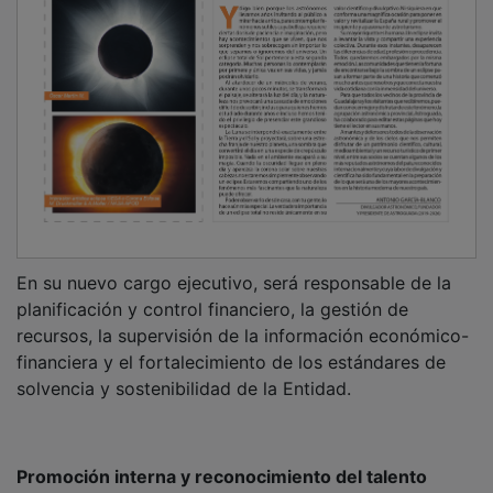
Promoción interna y reconocimiento del talento
Estos nombramientos reflejan la firme apuesta de
Eurocaja Rural por la promoción interna como pilar
esencial de su modelo de gestión de personas,
reconociendo el compromiso, la trayectoria y la
aportación de valor de los profesionales que
desarrollan su carrera en la organización.
Ambos directivos representan un claro ejemplo de
crecimiento profesional dentro de la Entidad, fruto de
una política activa de identificación, desarrollo y
retención del talento, orientada a garantizar la
cobertura de posiciones clave con perfiles altamente
cualificados y plenamente alineados con la cultura
corporativa.
En este sentido, la promoción interna no solo supone
un reconocimiento al mérito y al desempeño, sino
también una apuesta estratégica por reforzar la