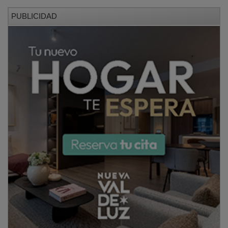
PUBLICIDAD
En cuanto a su formación, Ignacio Naranjo es
licenciado en Ciencias Económicas y Empresariales
por la Universidad Complutense de Madrid y cuenta
con el Máster en Operaciones y Sistemas Financieros
de INESE. Además, ha completado programas de
referencia para perfiles directivos y ejecutivos, como
el Programa de Desarrollo Directivo (PDD) y el
Programa de Alta Dirección de Empresas (PADE) del
IESE, así como el Senior Management Program del IE.
PUBLICIDAD