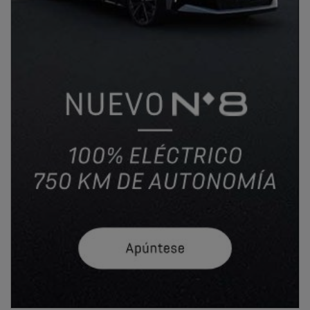
En el ámbito académico, es licenciada en
Administración y Dirección de Empresas y en Derecho
por la Universidad Carlos III de Madrid. Su formación
se completa con programas ejecutivos y
certificaciones especializadas en el sector financiero y
bancario, entre los que destacan el Programa de
Desarrollo Directivo (PDD) del IESE Business School,
el Programa Ejecutivo en Gestión Bancaria de AFI
Escuela de Finanzas y la acreditación European
Financial Advisor (EFA) de EFPA.
PUBLICIDAD