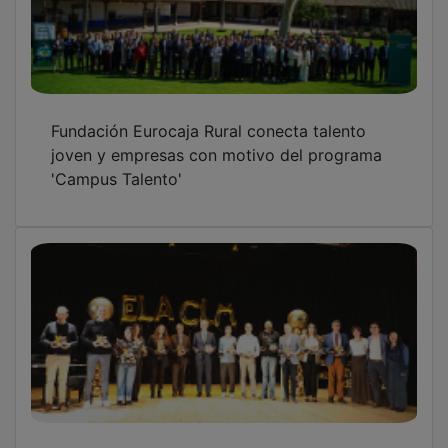
AdELAnte CLM reconoce a Fundación
Eurocaja Rural en la gala ‘10 Años Caminando
Juntos’
OTRAS NOTICIAS
GUADA TV MEDIA
PUBLICIDAD