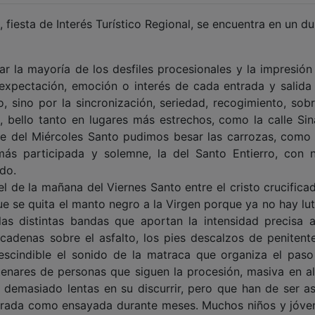
, fiesta de Interés Turístico Regional, se encuentra en un du
 la mayoría de los desfiles procesionales y la impresión
 expectación, emoción o interés de cada entrada y salida
o, sino por la sincronización, seriedad, recogimiento, sobr
 bello tanto en lugares más estrechos, como la calle Si
e del Miércoles Santo pudimos besar las carrozas, como 
más participada y solemne, la del Santo Entierro, con n
ado.
el de la mañana del Viernes Santo entre el cristo crucifica
ue se quita el manto negro a la Virgen porque ya no hay lut
 las distintas bandas que aportan la intensidad precisa 
 cadenas sobre el asfalto, los pies descalzos de penitent
rescindible el sonido de la matraca que organiza el paso
ntenares de personas que siguen la procesión, masiva en a
 demasiado lentas en su discurrir, pero que han de ser as
perada como ensayada durante meses. Muchos niños y jóve