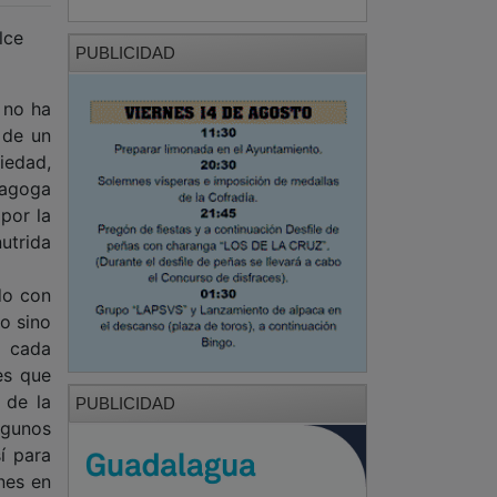
lce
PUBLICIDAD
 no ha
 de un
iedad,
nagoga
por la
utrida
do con
o sino
a cada
es que
 de la
PUBLICIDAD
lgunos
í para
nes en