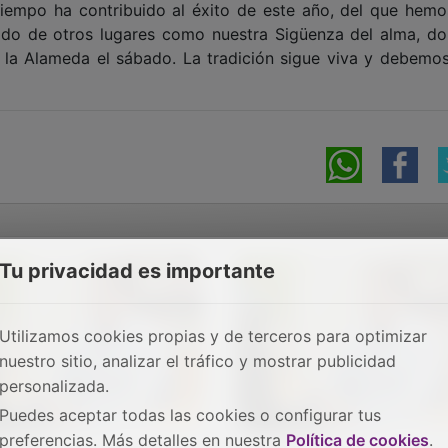
 tiempo ha contribuido al éxito de este año, del que hemo
tado de otros lugares como nuestra Sigüenza del alma, do
la Alameda el sábado. La tradición sigue viva y debemos
Tu privacidad es importante
Utilizamos cookies propias y de terceros para optimizar
nuestro sitio, analizar el tráfico y mostrar publicidad
personalizada.
Puedes aceptar todas las cookies o configurar tus
preferencias. Más detalles en nuestra
Política de cookies
.