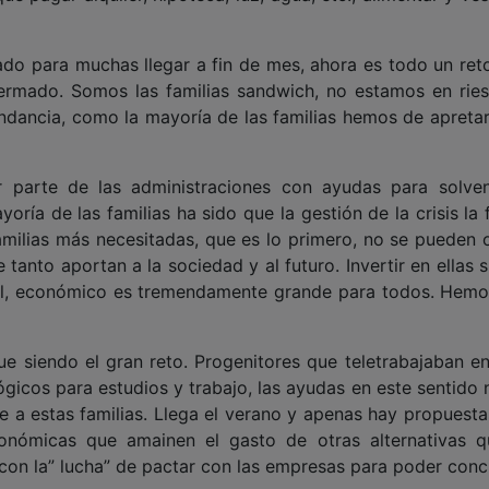
do para muchas llegar a fin de mes, ahora es todo un reto
 mermado. Somos las familias sandwich, no estamos en rie
ndancia, como la mayoría de las familias hemos de apretar
 parte de las administraciones con ayudas para solven
oría de las familias ha sido que la gestión de la crisis la 
amilias más necesitadas, que es lo primero, no se pueden o
ue tanto aportan a la sociedad y al futuro. Invertir en ellas
al, económico es tremendamente grande para todos. Hemo
gue siendo el gran reto. Progenitores que teletrabajaban e
ógicos para estudios y trabajo, las ayudas en este sentido
uye a estas familias. Llega el verano y apenas hay propuest
onómicas que amainen el gasto de otras alternativas q
 con la” lucha” de pactar con las empresas para poder concil