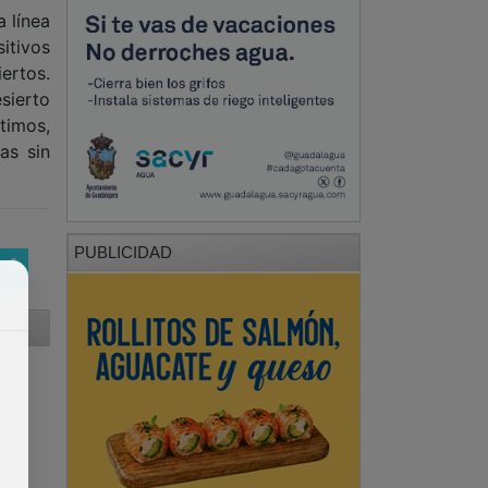
a línea
itivos
ertos.
sierto
timos,
as sin
PUBLICIDAD