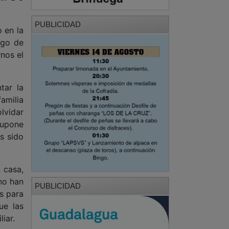
PUBLICIDAD
 en la
sgo de
nos el
tar la
familia
lvidar
 supone
s sido
n casa,
 no han
PUBLICIDAD
as para
ue las
iar.