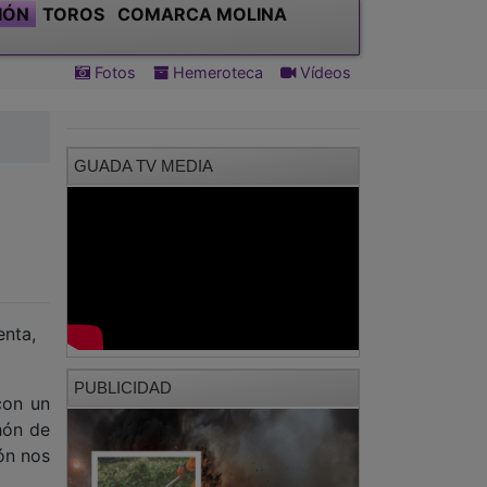
IÓN
TOROS
COMARCA MOLINA
Fotos
Hemeroteca
Vídeos
GUADA TV MEDIA
enta,
PUBLICIDAD
con un
hón de
ión nos