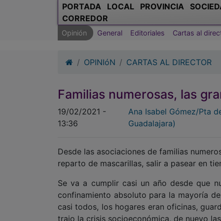
PORTADA
LOCAL
PROVINCIA
SOCIED
CORREDOR
Opinión
General
Editoriales
Cartas al direc
OPINIóN
CARTAS AL DIRECTOR
Familias numerosas, las gr
19/02/2021 -
Ana Isabel Gómez/Pta d
13:36
Guadalajara)
Desde las asociaciones de familias numero
reparto de mascarillas, salir a pasear en 
Se va a cumplir casi un año desde que n
confinamiento absoluto para la mayoría de 
casi todos, los hogares eran oficinas, guarde
trajo la crisis socioeconómica, de nuevo las