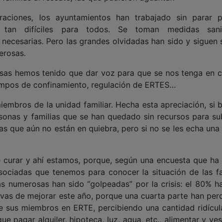
raciones, los ayuntamientos han trabajado sin parar p
s tan difíciles para todos. Se toman medidas sanit
necesarias. Pero las grandes olvidadas han sido y siguen 
merosas.
osas hemos tenido que dar voz para que se nos tenga en c
tiempos de confinamiento, regulación de ERTES…
miembros de la unidad familiar. Hecha esta apreciación, si 
rsonas y familias que se han quedado sin recursos para subs
as que aún no están en quiebra, pero si no se les echa una
e curar y ahí estamos, porque, según una encuesta que ha
sociadas que tenemos para conocer la situación de las fa
as numerosas han sido “golpeadas” por la crisis: el 80% ha
ivas de mejorar este año, porque una cuarta parte han perd
e sus miembros en ERTE, percibiendo una cantidad ridícul
ue pagar alquiler, hipoteca, luz, agua, etc., alimentar y ves