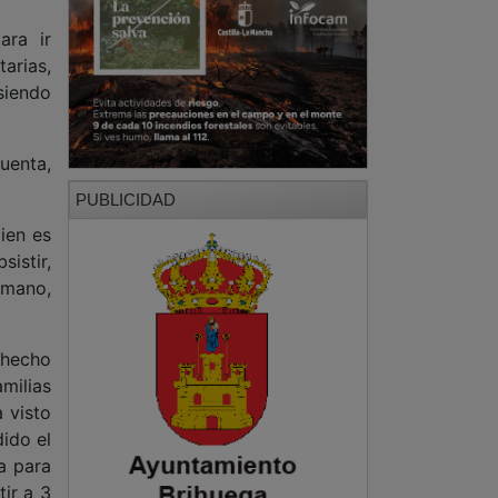
ara ir
arias,
siendo
uenta,
PUBLICIDAD
bien es
istir,
 mano,
 hecho
milias
 visto
ido el
a para
tir a 3