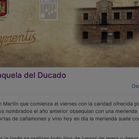
nquela del Ducado
Osc
 Martín que comienza el viernes con la caridad ofrecida po
s nombrados el año anterior obsequian con una merienda 
ortas de cañamones y vino hoy en día la merienda suele con
r la tarde se realizan todo tipo de juegos de mesa y depor