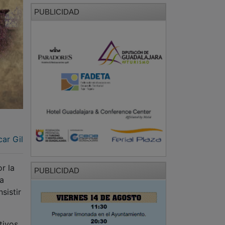
PUBLICIDAD
ar Gil
r la
PUBLICIDAD
a
sistir
tivos,